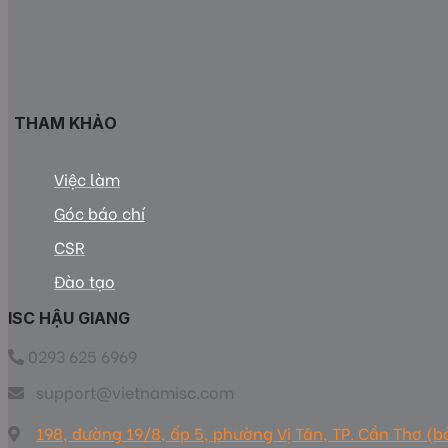
THAM KHẢO
Việc làm
Góc báo chí
CSR
Đào tạo
ISC HẬU GIANG
0293 625 6969
support@vietnamisc.com
198, đường 19/8, ấp 5, phường Vị Tân, TP. Cần Thơ (b