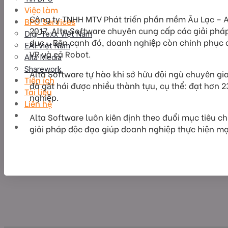
Việc làm
Công ty TNHH MTV Phát triển phần mềm Âu Lạc – Alta 
BPO Services
2017. Alta Software chuyên cung cấp các giải pháp v
Digi-Texx Việt Nam
dục… Bên cạnh đó, doanh nghiệp còn chinh phục ca
EAI Việt Nam
VR và cả Robot.
Alta Media
Sharework
Alta Software tự hào khi sở hữu đội ngũ chuyên gia
Tiện ích
đã gặt hái được nhiều thành tựu, cụ thể: đạt hơ
Tài liệu
nghiệp.
Liên hệ
Alta Software luôn kiên định theo đuổi mục tiêu chu
giải pháp độc đạo giúp doanh nghiệp thực hiện mo