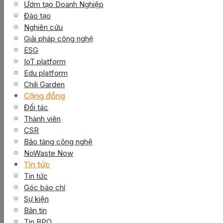
Ươm tạo Doanh Nghiệp
Đào tạo
Nghiên cứu
Giải pháp công nghệ
ESG
IoT platform
Edu platform
Chili Garden
Cộng đồng
Đối tác
Thành viên
CSR
Bảo tàng công nghệ
NoWaste Now
Tin tức
Tin tức
Góc báo chí
Sự kiện
Bản tin
Tin BPO