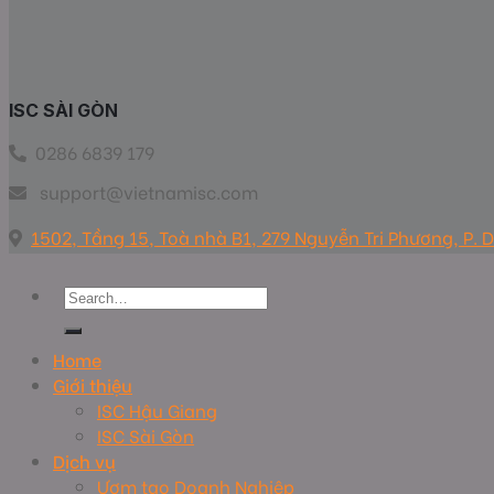
ISC SÀI GÒN
0286 6839 179
support@vietnamisc.com
1502, Tầng 15, Toà nhà B1, 279 Nguyễn Tri Phương, P.
Home
Giới thiệu
ISC Hậu Giang
ISC Sài Gòn
Dịch vụ
Ươm tạo Doanh Nghiệp