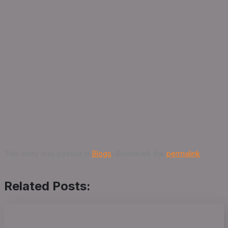
This entry was posted in
Blogs
. Bookmark the
permalink
.
Related Posts: