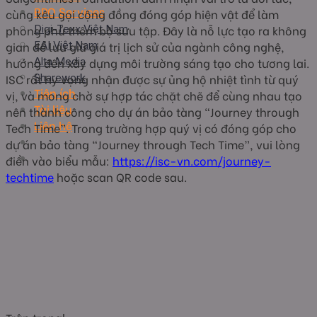
BPO Services
cùng kêu gọi cộng đồng đóng góp hiện vật để làm
phong phú thêm bộ sưu tập. Đây là nỗ lực tạo ra không
Digi-Texx Việt Nam
gian để lưu giữ giá trị lịch sử của ngành công nghệ,
EAI Việt Nam
hướng đến xây dựng môi trường sáng tạo cho tương lai.
Alta Media
ISC rất hy vọng nhận được sự ủng hộ nhiệt tình từ quý
Sharework
Tiện ích
vị, và mong chờ sự hợp tác chặt chẽ để cùng nhau tạo
Tài liệu
nên thành công cho dự án bảo tàng “Journey through
Liên hệ
Tech Time”. Trong trường hợp quý vị có đóng góp cho
dự án bảo tàng “Journey through Tech Time”, vui lòng
điền vào biểu mẫu:
https://isc-vn.com/journey-
techtime
hoặc scan QR code sau.