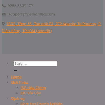
0286 6839 179
support@vietnamisc.com
1502, Tầng 15, Toà nhà B1, 279 Nguyễn Tri Phương, P.
Diên Hồng, TPHCM (bản đồ)
Home
Giới thiệu
ISC Hậu Giang
ISC Sài Gòn
Dịch vụ
Ươm tạo Doanh Nghiệp