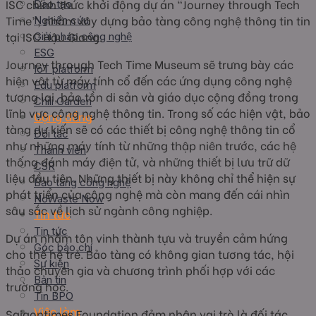
ISC chính thức khởi động dự án “Journey through Tech
Đào tạo
Time”, nhằm xây dựng bảo tàng công nghệ thông tin tin
Nghiên cứu
tại ISC Hậu Giang.
Giải pháp công nghệ
ESG
Journey through Tech Time Museum sẽ trưng bày các
IoT platform
hiện vật từ máy tính cổ đến các ứng dụng công nghệ
Edu platform
tương lai, bảo tồn di sản và giáo dục cộng đồng trong
Chili Garden
lĩnh vực công nghệ thông tin. Trong số các hiện vật, bảo
Cộng đồng
tàng dự kiến sẽ có các thiết bị công nghệ thông tin cổ
Đối tác
như những máy tính từ những thập niên trước, các hệ
Thành viên
thống đánh máy điện tử, và những thiết bị lưu trữ dữ
CSR
liệu đầu tiên. Những thiết bị này không chỉ thể hiện sự
Bảo tàng công nghệ
phát triển của công nghệ mà còn mang đến cái nhìn
NoWaste Now
sâu sắc về lịch sử ngành công nghiệp.
Tin tức
Tin tức
Dự án nhằm tôn vinh thành tựu và truyền cảm hứng
Góc báo chí
cho thế hệ trẻ. Bảo tàng có không gian tương tác, hội
Sự kiện
thảo chuyên gia và chương trình phối hợp với các
Bản tin
trường học.
Tin BPO
Việc làm
Saigontimes Foundation đảm nhận vai trò là đối tác,