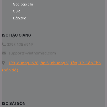
Góc báo chí
CSR
Đào tạo
ISC HẬU GIANG
0293 625 6969
support@vietnamisc.com
198, đường 19/8, ấp 5, phường Vị Tân, TP. Cần Thơ
(bản đồ)
ISC SÀI GÒN