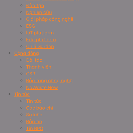
Đào tạo
Nghiên cứu
Giải pháp công nghệ
ESG
IoT platform
Edu platform
Chili Garden
Cộng đồng
Đối tác
Thành viên
CSR
Bảo tàng công nghệ
NoWaste Now
Tin tức
Tin tức
Góc báo chí
Sự kiện
Bản tin
Tin BPO