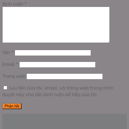
Bình luận
*
Tên
*
Email
*
Trang web
Lưu tên của tôi, email, và trang web trong trình
duyệt này cho lần bình luận kế tiếp của tôi.