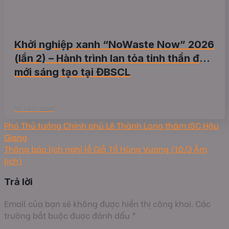
Khởi nghiệp xanh “NoWaste Now” 2026
(lần 2) – Hành trình lan tỏa tinh thần đổi
mới sáng tạo tại ĐBSCL
11/ Th7/ 2026
Phó Thủ tướng Chính phủ Lê Thành Long thăm ISC Hậu
Giang
Thông báo lịch nghỉ lễ Giỗ Tổ Hùng Vương (10/3 Âm
lịch)
Trả lời
Email của bạn sẽ không được hiển thị công khai.
Các
trường bắt buộc được đánh dấu
*