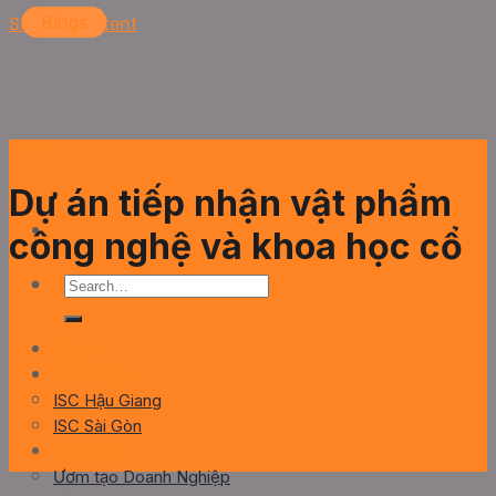
Skip to content
Blogs
Blogs
Blogs
Blogs
Blogs
Dự án tiếp nhận vật phẩm
công nghệ và khoa học cổ
Home
Giới thiệu
ISC Hậu Giang
ISC Sài Gòn
Dịch vụ
Ươm tạo Doanh Nghiệp