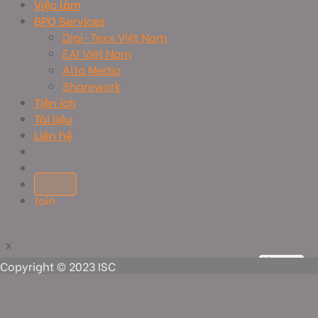
Việc làm
BPO Services
Digi-Texx Việt Nam
EAI Việt Nam
Alta Media
Sharework
Tiện ích
Tài liệu
Liên hệ
Join
x
x
View more
View more
View more
View more
Copyright © 2023 ISC