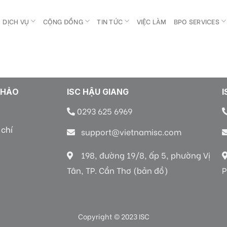
DỊCH VỤ
CỘNG ĐỒNG
TIN TỨC
VIỆC LÀM
BPO SERVICES
KHẢO
ISC HẬU GIANG
I
0293 625 6969
 chí
support@vietnamisc.com
198, đường 19/8, ấp 5, phường Vị
Tân, TP. Cần Thơ (bản đồ)
P
Copyright © 2023 ISC