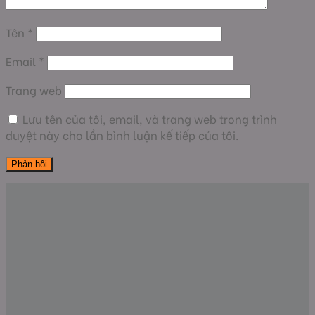
Tên
*
Email
*
Trang web
Lưu tên của tôi, email, và trang web trong trình
duyệt này cho lần bình luận kế tiếp của tôi.