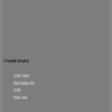
THAM KHẢO
Việc làm
Góc báo chí
CSR
Đào tạo