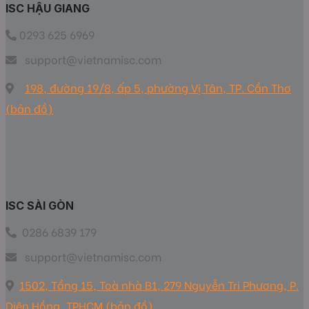
ISC HẬU GIANG
0293 625 6969
support@vietnamisc.com
198, đường 19/8, ấp 5, phường Vị Tân, TP. Cần Thơ
(bản đồ)
ISC SÀI GÒN
0286 6839 179
support@vietnamisc.com
1502, Tầng 15, Toà nhà B1, 279 Nguyễn Tri Phương, P.
Diên Hồng, TPHCM (bản đồ)