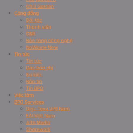
Chili Garden
Cộng đồng
Đối tác
Thành viên
CSR
Bảo tàng công nghệ
NoWaste Now
Tin tức
Tin tức
Góc báo chí
Sự kiện
Bản tin
Tin BPO
Việc làm
BPO Services
Digi-Texx Việt Nam
EAI Việt Nam
Alta Media
Sharework