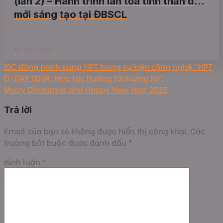
(lần 2) – Hành trình lan tỏa tinh thần đổi
mới sáng tạo tại ĐBSCL
11/ Th7/ 2026
ISC đồng hành cùng HPT trong sự kiện công nghệ “HPT
D-DAY 2024: Hợp tác hướng tới tương lai”
Merry Christmas and Happy New Year 2025
Trả lời
Email của bạn sẽ không được hiển thị công khai.
Các
trường bắt buộc được đánh dấu
*
Bình luận
*