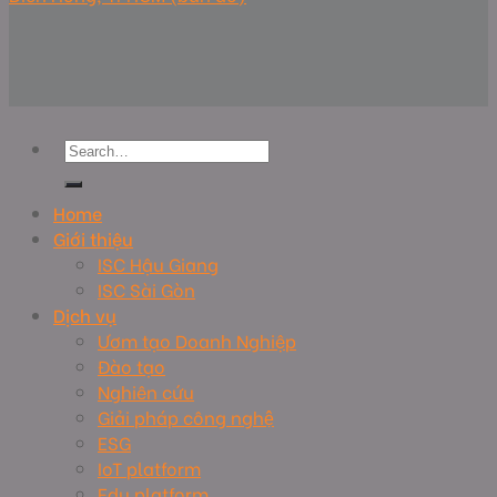
Home
Giới thiệu
ISC Hậu Giang
ISC Sài Gòn
Dịch vụ
Ươm tạo Doanh Nghiệp
Đào tạo
Nghiên cứu
Giải pháp công nghệ
ESG
IoT platform
Edu platform