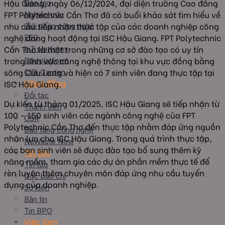
Hậu Giang, ngày 06/12/2024, đại diện trường Cao đẳng
Đào tạo
FPT Polytechnic Cần Thơ đã có buổi khảo sát tìm hiểu về
Nghiên cứu
nhu cầu tiếp nhận thực tập của các doanh nghiệp công
Giải pháp công nghệ
nghệ đang hoạt động tại ISC Hậu Giang. FPT Polytechnic
ESG
Cần Thơ là một trong những cơ sở đào tạo có uy tín
IoT platform
trong lĩnh vực công nghệ thông tại khu vực đồng bằng
Edu platform
sông Cửu Long và hiện có 7 sinh viên đang thực tập tại
Chili Garden
Cộng đồng
ISC Hậu Giang.
Đối tác
Dự kiến từ tháng 01/2025, ISC Hậu Giang sẽ tiếp nhận từ
Thành viên
100 – 150 sinh viên các ngành công nghệ của FPT
CSR
Polytechnic Cần Thơ đến thực tập nhằm đáp ứng nguồn
Bảo tàng công nghệ
nhân lực cho ISC Hậu Giang. Trong quá trình thực tập,
NoWaste Now
các bạn sinh viên sẽ được đào tạo bổ sung thêm kỹ
Tin tức
năng mềm, tham gia các dự án phần mềm thực tế để
Tin tức
rèn luyện thêm chuyên môn đáp ứng nhu cầu tuyển
Góc báo chí
dụng của doanh nghiệp.
Sự kiện
Bản tin
Tin BPO
Việc làm