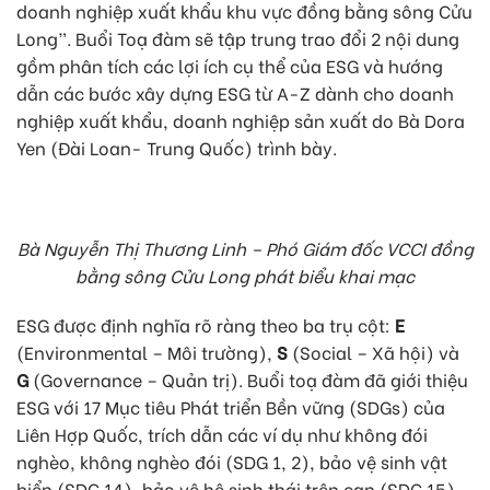
doanh nghiệp xuất khẩu khu vực đồng bằng sông Cửu
Long”. Buổi Toạ đàm sẽ tập trung trao đổi 2 nội dung
gồm phân tích các lợi ích cụ thể của ESG và hướng
dẫn các bước xây dựng ESG từ A-Z dành cho doanh
nghiệp xuất khẩu, doanh nghiệp sản xuất do Bà Dora
Yen (Đài Loan- Trung Quốc) trình bày.
Bà Nguyễn Thị Thương Linh – Phó Giám đốc VCCI đồng
bằng sông Cửu Long phát biểu khai mạc
ESG được định nghĩa rõ ràng theo ba trụ cột:
E
(Environmental – Môi trường),
S
(Social – Xã hội) và
G
(Governance – Quản trị). Buổi toạ đàm đã giới thiệu
ESG với 17 Mục tiêu Phát triển Bền vững (SDGs) của
Liên Hợp Quốc, trích dẫn các ví dụ như không đói
nghèo, không nghèo đói (SDG 1, 2), bảo vệ sinh vật
biển (SDG 14), bảo vệ hệ sinh thái trên cạn (SDG 15),