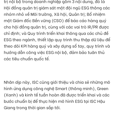
trị nội bộ trong doanh nghiệp gồm 3 nội dung, đó là
Hội đồng quản trị giám sát một đội ngũ ESG thông các
nhóm nhỏ về Môi trường, Xã hội, Quản trị; Bổ nhiệm
một Giám đốc Bền vững (CSO) để báo cáo hàng quý
cho hội đồng quản trị, cùng với các vai trò IR/PR được
chỉ định; và Quy trình triển khai thông qua các chủ đề
ESG theo ngành, thiết lập quy trình thu thập dữ liệu để
theo dõi KPI hàng quý và xây dựng sổ tay, quy trình và
hướng dẫn công việc ESG nội bộ, đảm bảo tuân thủ
các tiêu chuẩn quốc tế.
Nhân dịp này, ISC cũng giới thiệu và chia sẻ những mô
hình ứng dụng công nghệ Smart (thông minh), Green
(Xanh) và kinh tế tuần hoàn đã được triển khai và các
bước chuẩn bị để thực hiện mô hình ESG tại ISC Hậu
Giang trong thời gian sắp tới.