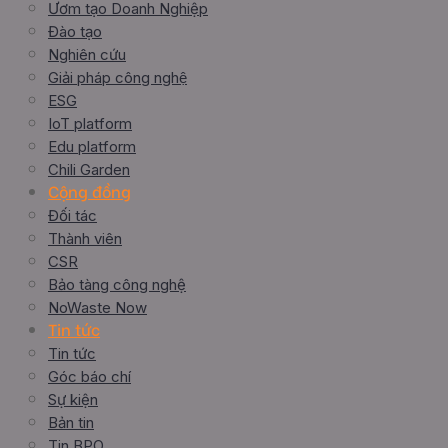
Ươm tạo Doanh Nghiệp
Đào tạo
Nghiên cứu
Giải pháp công nghệ
ESG
IoT platform
Edu platform
Chili Garden
Cộng đồng
Đối tác
Thành viên
CSR
Bảo tàng công nghệ
NoWaste Now
Tin tức
Tin tức
Góc báo chí
Sự kiện
Bản tin
Tin BPO