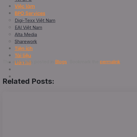
Việc làm
BPO Services
Digi-Texx Việt Nam
EAI Việt Nam
Alta Media
Sharework
Tiện ích
Tài liệu
Liên hệ
This entry was posted in
Blogs
. Bookmark the
permalink
.
Related Posts: