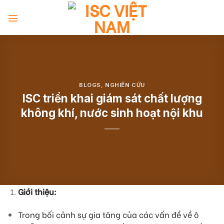
Skip
to
content
BLOGS
,
NGHIÊN CỨU
ISC triển khai giám sát chất lượng
không khí, nước sinh hoạt nội khu
Giới thiệu:
Trong bối cảnh sự gia tăng của các vấn đề về ô