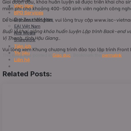
Giai đoạn đầu, khóa huấn luyện sẽ được triển khai cho s
Việc làm
miễn phí cho khoảng 400-500 sinh viên ngành công nghệ
BPO Services
Để biết thêm thông tin, vui lòng truy cập www.isc-vietn
Digi-Texx Việt Nam
EAI Việt Nam
Buổi lễ khai giảng khóa huấn luyện Lập trình Back-end và
Alta Media
Vị Thanh, tỉnh Hậu Giang..
Sharework
Tiện ích
Vui lòng xem Khung chương trình đào tạo lập trình Front
Tài liệu
This entry was posted in
Giáo dục
. Bookmark the
permalink
.
Liên hệ
Related Posts: