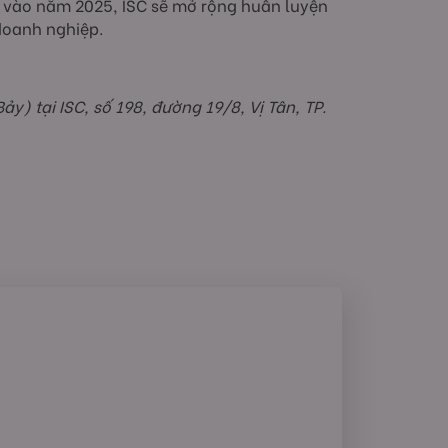
n, vào năm 2025, ISC sẽ mở rộng huấn luyện
doanh nghiệp.
) tại ISC, số 198, đường 19/8, Vị Tân, TP.