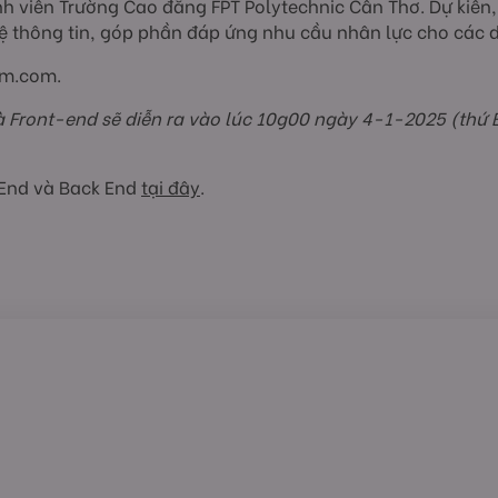
inh viên Trường Cao đẳng FPT Polytechnic Cần Thơ. Dự kiế
 thông tin, góp phần đáp ứng nhu cầu nhân lực cho các 
am.com.
 Front-end sẽ diễn ra vào lúc 10g00 ngày 4-1-2025 (thứ Bảy
 End và Back End
tại đây
.