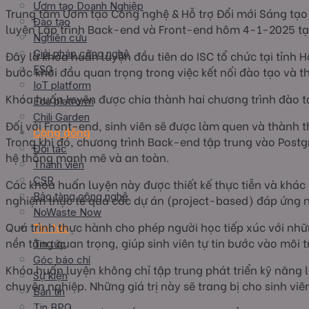
Ươm tạo Doanh Nghiệp
Trung tâm Ươm tạo Công nghệ & Hỗ trợ Đổi mới Sáng tạo 
Đào tạo
luyện Lập trình Back-end và Front-end hôm 4-1-2025 tạ
Nghiên cứu
Giải pháp công nghệ
Đây là khóa huấn luyện đầu tiên do ISC tổ chức tại tỉnh 
ESG
bước khởi đầu quan trọng trong việc kết nối đào tạo và 
IoT platform
Khóa huấn luyện được chia thành hai chương trình đào t
Edu platform
Chili Garden
Đối với Front-end, sinh viên sẽ được làm quen và thành thạ
Cộng đồng
Trong khi đó, chương trình Back-end tập trung vào Postgr
Đối tác
hệ thống mạnh mẽ và an toàn.
Thành viên
CSR
Các khóa huấn luyện này được thiết kế thực tiễn và khác b
Bảo tàng công nghệ
nghiệm thực tế qua các dự án (project-based) đáp ứng 
NoWaste Now
Quá trình thực hành cho phép người học tiếp xúc với nhữn
Tin tức
nền tảng quan trọng, giúp sinh viên tự tin bước vào môi
Tin tức
Góc báo chí
Khóa huấn luyện không chỉ tập trung phát triển kỹ năng
Sự kiện
chuyên nghiệp. Những giá trị này sẽ trang bị cho sinh vi
Bản tin
Tin BPO