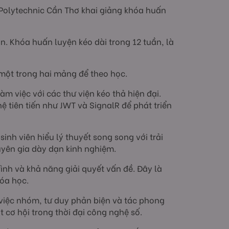
 Polytechnic Cần Thơ khai giảng khóa huấn
n. Khóa huấn luyện kéo dài trong 12 tuần, là
 một trong hai mảng để theo học.
àm việc với các thư viện kéo thả hiện đại.
ệ tiên tiến như JWT và SignalR để phát triển
inh viên hiểu lý thuyết song song với trải
yên gia dày dạn kinh nghiệm.
ình và khả năng giải quyết vấn đề. Đây là
hóa học.
việc nhóm, tư duy phản biện và tác phong
 cơ hội trong thời đại công nghệ số.