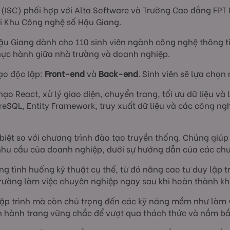
(ISC) phối hợp với Alta Software và Trường Cao đẳng FPT
i Khu Công nghệ số Hậu Giang.
Hậu Giang dành cho 110 sinh viên ngành công nghệ thông ti
thực hành giữa nhà trường và doanh nghiệp.
ạo độc lập:
Front-end
và
Back-end
. Sinh viên sẽ lựa chọn
o React, xử lý giao diện, chuyển trang, tối ưu dữ liệu và l
eSQL, Entity Framework, truy xuất dữ liệu và các công ngh
iệt so với chương trình đào tạo truyền thống. Chúng giúp s
nhu cầu của doanh nghiệp, dưới sự hướng dẫn của các chu
g tình huống kỹ thuật cụ thể, từ đó nâng cao tư duy lập tr
 trường làm việc chuyên nghiệp ngay sau khi hoàn thành k
 lập trình mà còn chú trọng đến các kỹ năng mềm như làm 
ên hành trang vững chắc để vượt qua thách thức và nắm bắt