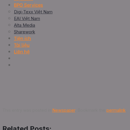
BPO Services
Digi-Texx Việt Nam
EAI Việt Nam
Alta Media
Sharework
Tiện ích
Tài liệu
Liên hệ
This entry was posted in
Newspaper
. Bookmark the
permalink
.
Related Posts: