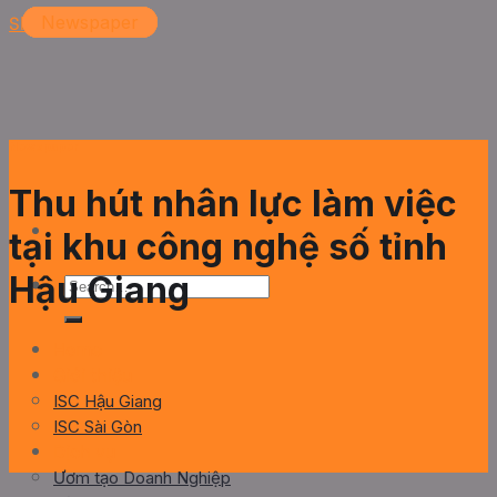
Skip to content
Newspaper
Newspaper
Newspaper
Newspaper
Newspaper
Thu hút nhân lực làm việc
tại khu công nghệ số tỉnh
Hậu Giang
Home
Giới thiệu
ISC Hậu Giang
ISC Sài Gòn
Dịch vụ
Ươm tạo Doanh Nghiệp