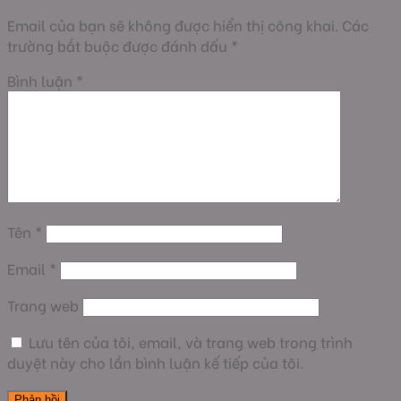
Email của bạn sẽ không được hiển thị công khai.
Các
trường bắt buộc được đánh dấu
*
Bình luận
*
Tên
*
Email
*
Trang web
Lưu tên của tôi, email, và trang web trong trình
duyệt này cho lần bình luận kế tiếp của tôi.