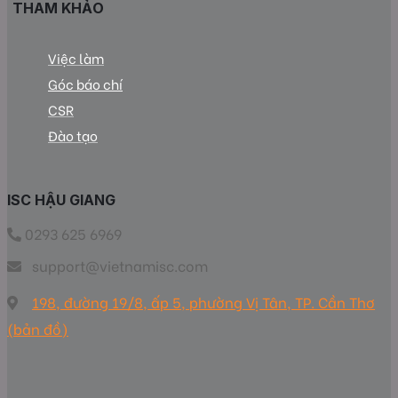
THAM KHẢO
Việc làm
Góc báo chí
CSR
Đào tạo
ISC HẬU GIANG
0293 625 6969
support@vietnamisc.com
198, đường 19/8, ấp 5, phường Vị Tân, TP. Cần Thơ
(bản đồ)