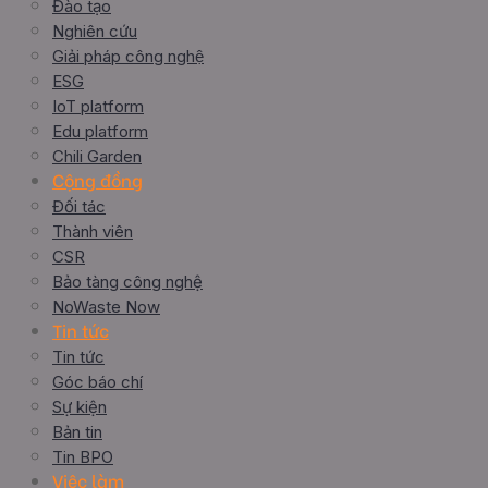
Đào tạo
Nghiên cứu
Giải pháp công nghệ
ESG
IoT platform
Edu platform
Chili Garden
Cộng đồng
Đối tác
Thành viên
CSR
Bảo tàng công nghệ
NoWaste Now
Tin tức
Tin tức
Góc báo chí
Sự kiện
Bản tin
Tin BPO
Việc làm