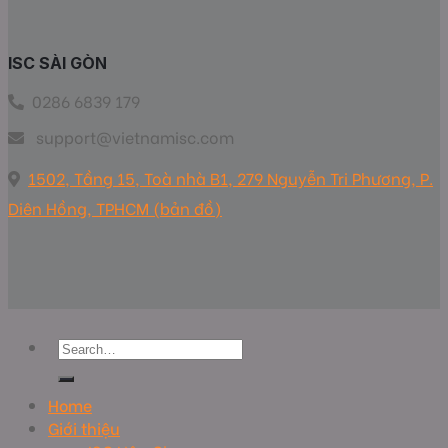
ISC SÀI GÒN
0286 6839 179
support@vietnamisc.com
1502, Tầng 15, Toà nhà B1, 279 Nguyễn Tri Phương, P.
Diên Hồng, TPHCM (bản đồ)
Home
Giới thiệu