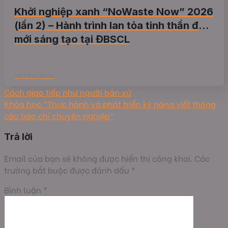
Khởi nghiệp xanh “NoWaste Now” 2026
(lần 2) – Hành trình lan tỏa tinh thần đổi
mới sáng tạo tại ĐBSCL
11/ Th7/ 2026
Cách giao tiếp như người bản xứ
Khóa học “Thực hành và phát triển kỹ năng viết thông
cáo báo chí chuyên nghiệp”
Trả lời
Email của bạn sẽ không được hiển thị công khai.
Các
trường bắt buộc được đánh dấu
*
Bình luận
*