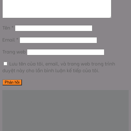
Tên
*
Email
*
Trang web
Lưu tên của tôi, email, và trang web trong trình
duyệt này cho lần bình luận kế tiếp của tôi.