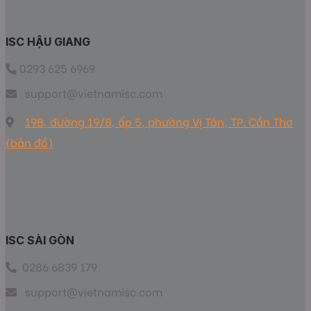
ISC HẬU GIANG
0293 625 6969
support@vietnamisc.com
198, đường 19/8, ấp 5, phường Vị Tân, TP. Cần Thơ
(bản đồ)
ISC SÀI GÒN
0286 6839 179
support@vietnamisc.com