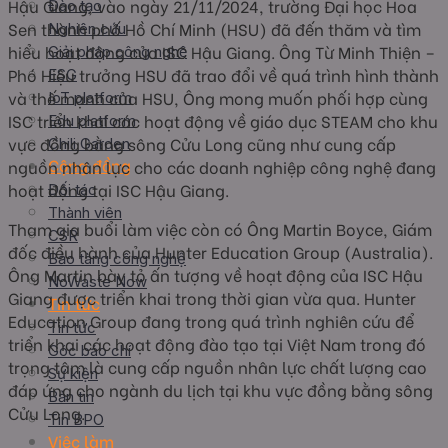
Hậu Giang, vào ngày 21/11/2024, trường Đại học Hoa
Đào tạo
Sen thành phố Hồ Chí Minh (HSU) đã đến thăm và tìm
Nghiên cứu
hiểu hoạt động của ISC Hậu Giang. Ông Từ Minh Thiện –
Giải pháp công nghệ
Phó Hiệu trưởng HSU đã trao đổi về quá trình hình thành
ESG
và thế mạnh của HSU, Ông mong muốn phối hợp cùng
IoT platform
ISC triển khai các hoạt động về giáo dục STEAM cho khu
Edu platform
vực đồng bằng sông Cửu Long cũng như cung cấp
Chili Garden
Cộng đồng
nguồn nhân lực cho các doanh nghiệp công nghệ đang
hoạt động tại ISC Hậu Giang.
Đối tác
Thành viên
Tham gia buổi làm việc còn có Ông Martin Boyce, Giám
CSR
đốc điều hành của Hunter Education Group (Australia).
Bảo tàng công nghệ
Ông Martin bày tỏ ấn tượng về hoạt động của ISC Hậu
NoWaste Now
Giang được triển khai trong thời gian vừa qua. Hunter
Tin tức
Education Group đang trong quá trình nghiên cứu để
Tin tức
triển khai các hoạt động đào tạo tại Việt Nam trong đó
Góc báo chí
trọng tâm là cung cấp nguồn nhân lực chất lượng cao
Sự kiện
đáp ứng cho ngành du lịch tại khu vực đồng bằng sông
Bản tin
Cửu Long.
Tin BPO
Việc làm