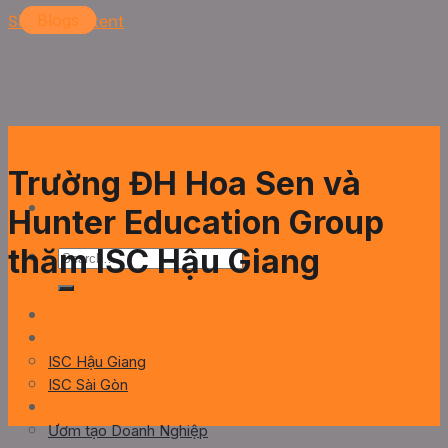
Skip to content
Blogs
Blogs
Blogs
Blogs
Blogs
Trường ĐH Hoa Sen và
Hunter Education Group
thăm ISC Hậu Giang
Home
Giới thiệu
ISC Hậu Giang
ISC Sài Gòn
Dịch vụ
Ươm tạo Doanh Nghiệp