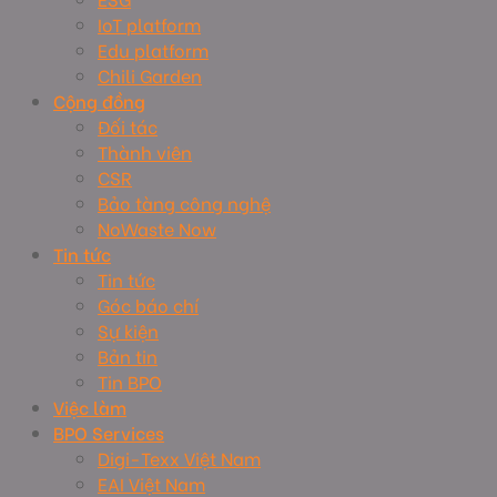
IoT platform
Edu platform
Chili Garden
Cộng đồng
Đối tác
Thành viên
CSR
Bảo tàng công nghệ
NoWaste Now
Tin tức
Tin tức
Góc báo chí
Sự kiện
Bản tin
Tin BPO
Việc làm
BPO Services
Digi-Texx Việt Nam
EAI Việt Nam