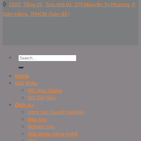
1502, Tầng 15, Toà nhà B1, 279 Nguyễn Tri Phương, P.
Diên Hồng, TPHCM (bản đồ)
Home
Giới thiệu
ISC Hậu Giang
ISC Sài Gòn
Dịch vụ
Ươm tạo Doanh Nghiệp
Đào tạo
Nghiên cứu
Giải pháp công nghệ
ESG