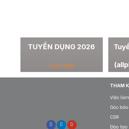
TUYỂN DỤNG 2026
Tuy
(all
TUYỂN DỤNG
THAM 
Việc làm
Góc báo
CSR
Đào tạo