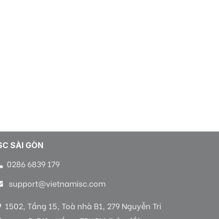
SC SÀI GÒN
0286 6839 179
support@vietnamisc.com
1502, Tầng 15, Toà nhà B1, 279 Nguyễn Tri