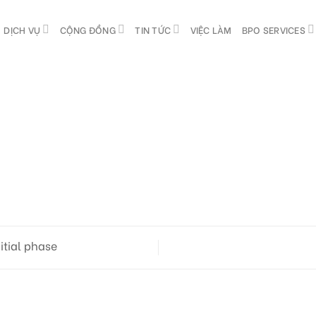
DỊCH VỤ
CỘNG ĐỒNG
TIN TỨC
VIỆC LÀM
BPO SERVICES
tial phase