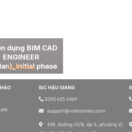
ển dụng BIM CAD
ENGINEER
plan)_Initial phase
TUYỂN DỤNG
KHẢO
ISC HẬU GIANG
I
0293 625 6969
 chí
support@vietnamisc.com
198, đường 19/8, ấp 5, phường Vị