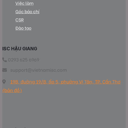
Việc làm
Góc báo chí
CSR
Đào tạo
ISC HẬU GIANG
0293 625 6969
support@vietnamisc.com
198, đường 19/8, ấp 5, phường Vị Tân, TP. Cần Thơ
(bản đồ)