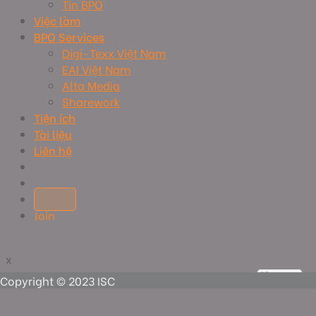
Tin BPO
Việc làm
BPO Services
Digi-Texx Việt Nam
EAI Việt Nam
Alta Media
Sharework
Tiện ích
Tài liệu
Liên hệ
Join
x
x
View more
View more
View more
View more
Copyright © 2023 ISC