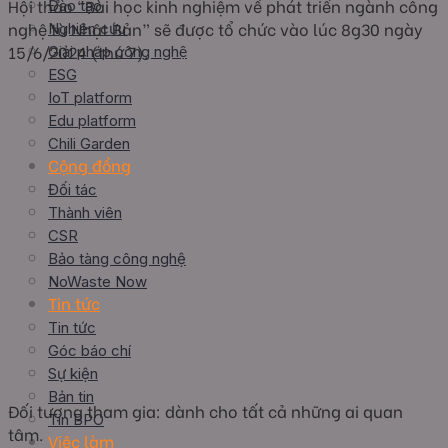
Hội thảo “Bài học kinh nghiệm về phát triển ngành công
Đào tạo
nghệ từ Nhật Bản” sẽ được tổ chức vào lúc 8g30 ngày
Nghiên cứu
15/6/2024 (thứ 7).
Giải pháp công nghệ
ESG
IoT platform
Edu platform
Chili Garden
Cộng đồng
Đối tác
Thành viên
CSR
Bảo tàng công nghệ
NoWaste Now
Tin tức
Tin tức
Góc báo chí
Sự kiện
Bản tin
Đối tượng tham gia: dành cho tất cả những ai quan
Tin BPO
tâm.
Việc làm