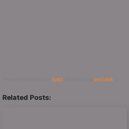
This entry was posted in
Event
. Bookmark the
permalink
.
Related Posts: