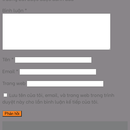
Bình luận
*
Tên
*
Email
*
Trang web
Lưu tên của tôi, email, và trang web trong trình
duyệt này cho lần bình luận kế tiếp của tôi.