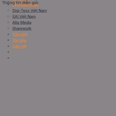
Thông tin diễn giả:
BPO Services
Digi-Texx Việt Nam
EAI Việt Nam
Alta Media
Sharework
Tiện ích
Tài liệu
Liên hệ