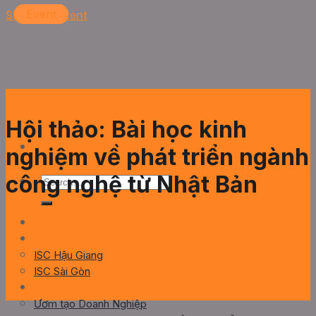
Skip to content
Event
Event
Event
Event
Event
Hội thảo: Bài học kinh
nghiệm về phát triển ngành
công nghệ từ Nhật Bản
Home
Giới thiệu
ISC Hậu Giang
ISC Sài Gòn
Dịch vụ
Ươm tạo Doanh Nghiệp