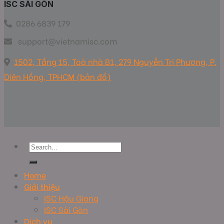
ISC SÀI GÒN
0286 6839 179
support@vietnamisc.com
1502, Tầng 15, Toà nhà B1, 279 Nguyễn Tri Phương, P.
Diên Hồng, TPHCM (bản đồ)
Home
Giới thiệu
ISC Hậu Giang
ISC Sài Gòn
Dịch vụ