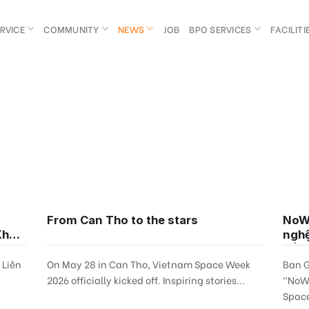
RVICE
COMMUNITY
NEWS
JOB
BPO SERVICES
FACILITI
From Can Tho to the stars
NoWa
Khu
nghệ
kết 
 Liên
On May 28 in Can Tho, Vietnam Space Week
Ban G
2026 officially kicked off. Inspiring stories...
“NoWa
Space