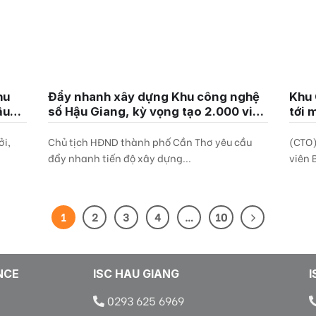
hu
Đẩy nhanh xây dựng Khu công nghệ
Khu 
ậu
số Hậu Giang, kỳ vọng tạo 2.000 việc
tới 
làm
công
ởi,
Chủ tịch HĐND thành phố Cần Thơ yêu cầu
(CTO)
đẩy nhanh tiến độ xây dựng...
viên 
1
2
3
4
…
10
NCE
ISC HAU GIANG
I
0293 625 6969