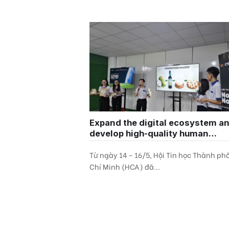
Expand the digital ecosystem a
develop high-quality human
resources in Can Tho City
Từ ngày 14 – 16/5, Hội Tin học Thành ph
Chí Minh (HCA) đã...