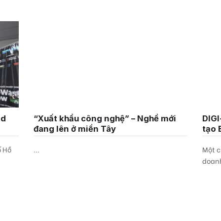
nd
“Xuất khẩu công nghệ” – Nghề mới
DIGI
đang lên ở miền Tây
tạo 
ố Hồ
...
Một c
doanh