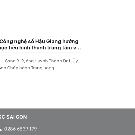
Công nghệ số Hậu Giang hướng
mục tiêu hình thành trung tâm về
 nghệ thông tin
 – Sáng 9-9, ông Huỳnh Thành Đạt, Ủy
Ban Chấp hành Trung ương...
SC SAI GON
0286 6839 179