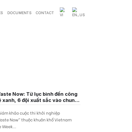
ES
DOCUMENTS
CONTACT
ste Now: Từ lục bình đến công
 xanh, 6 đội xuất sắc vào chung
tại Vietnam Space Week 2026
iám khảo cuộc thi khởi nghiệp
ste Now” thuộc khuôn khổ Vietnam
 Week...